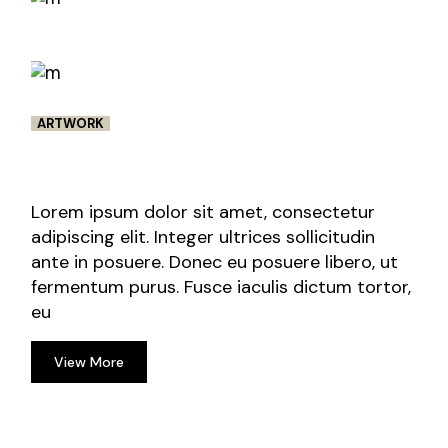
ARTWORK
10. DEZEMBER 2021
INTERVIEW IN LONDON WITH MOVIE
PRODUCER SEBASTIAN RING
Lorem ipsum dolor sit amet, consectetur
adipiscing elit. Integer ultrices sollicitudin
ante in posuere. Donec eu posuere libero, ut
fermentum purus. Fusce iaculis dictum tortor,
eu
View More